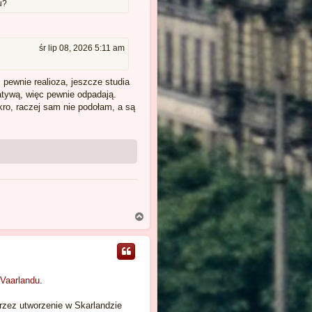
u?
śr lip 08, 2026 5:11 am
pewnie realioza, jeszcze studia
atywą, więc pewnie odpadają.
ro, raczej sam nie podołam, a są
N
a
g
ó
r
ę
-Vaarlandu
.
zez utworzenie w Skarlandzie