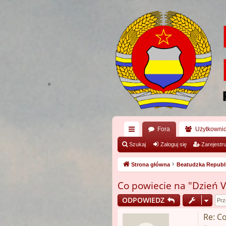
Fora
Użytkowni
ię
Szukaj
Zaloguj się
Zarejestru
ce
Strona główna
Beatudzka Republ
j
Co powiecie na "Dzień 
…
ODPOWIEDZ
Re: C