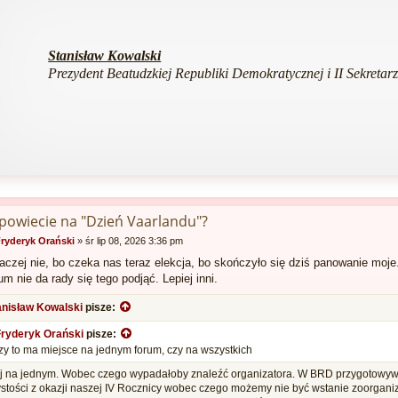
Stanisław Kowalski
Prezydent Beatudzkiej Republiki Demokratycznej i II Sekretar
 powiecie na "Dzień Vaarlandu"?
ryderyk Orański
»
śr lip 08, 2026 3:36 pm
czej nie, bo czeka nas teraz elekcja, bo skończyło się dziś panowanie moje
um nie da rady się tego podjąć. Lepiej inni.
anisław Kowalski
pisze:
Fryderyk Orański
pisze:
zy to ma miejsce na jednym forum, czy na wszystkich
j na jednym. Wobec czego wypadałoby znaleźć organizatora. W BRD przygotowywu
stości z okazji naszej IV Rocznicy wobec czego możemy nie być wstanie zoorgani