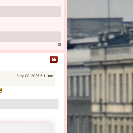
ę
N
a
g
ó
r
ę
śr lip 08, 2026 5:11 am