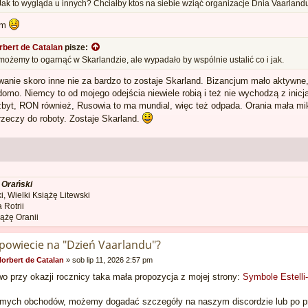
 Jak to wygląda u innych? Chciałby ktos na siebie wziąć organizacje Dnia Vaarland
em
rbert de Catalan
pisze:
żemy to ogarnąć w Skarlandzie, ale wypadało by wspólnie ustalić co i jak.
anie skoro inne nie za bardzo to zostaje Skarland. Bizancjum mało aktywne, 
domo. Niemcy to od mojego odejścia niewiele robią i też nie wychodzą z inicj
byt, RON również, Rusowia to ma mundial, więc też odpada. Orania mała mik
 rzeczy do roboty. Zostaje Skarland.
 Orański
i, Wielki Książę Litewski
 Rotrii
iążę Oranii
 powiecie na "Dzień Vaarlandu"?
orbert de Catalan
»
sob lip 11, 2026 2:57 pm
o przy okazji rocznicy taka mała propozycja z mojej strony:
Symbole Estelli
mych obchodów, możemy dogadać szczegóły na naszym discordzie lub po pr