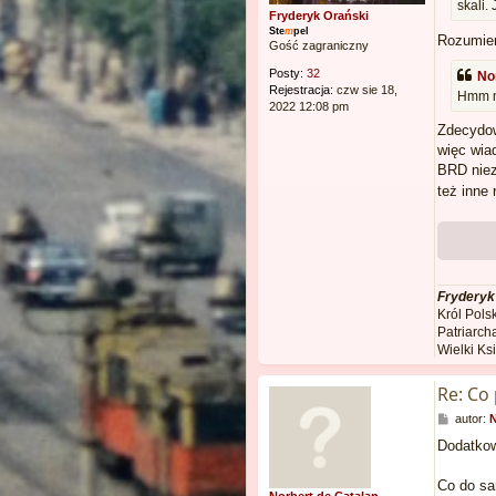
skali.
Fryderyk Orański
Ste
m
pel
Rozumi
Gość zagraniczny
Posty:
32
No
Rejestracja:
czw sie 18,
Hmm mo
2022 12:08 pm
Zdecydow
więc wia
BRD niez
też inne
Fryderyk
Król Polsk
Patriarcha
Wielki Ks
Re: Co
P
autor:
N
o
Dodatkow
s
t
Co do sa