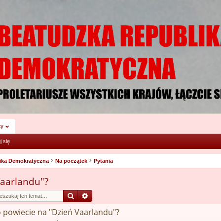
cy
j się
ika Demokratyczna
Na początek
Pytania
Vaarlandu"?
Szukaj
Wyszukiwanie zaawansowane
o powiecie na "Dzień Vaarlandu"?