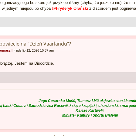
 organizacyjnego bo skoro już przyklepaliśmy (chyba, że jeszcze nie), że ma
yć w jednym miejscu bo chyba
@Fryderyk Orański
z discordem jest pogniew
 powiecie na "Dzień Vaarlandu"?
omasz I
»
ndz lip 12, 2026 10:37 am
dołączę. Jestem na Discordzie.
Jego Cesarska Mość, Tomasz I Mikołajewicz von Lisendo
ej Łaski Cesarz i Samodzierżca Rusowii, książe krupijski, chardoński, smargońs
Księżę Kartwelii.
Minister Kultury i Sportu Bialenii