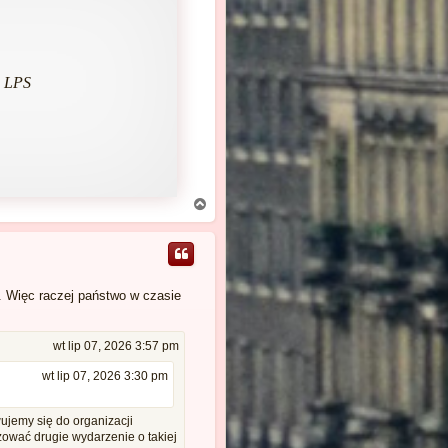
z LPS
N
a
g
ó
r
ę
. Więc raczej państwo w czasie
wt lip 07, 2026 3:57 pm
wt lip 07, 2026 3:30 pm
jemy się do organizacji
zować drugie wydarzenie o takiej