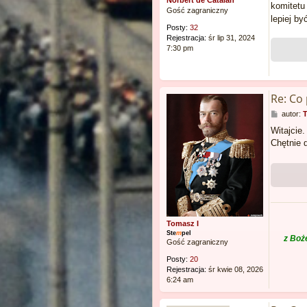
Norbert de Catalan
komitetu
Gość zagraniczny
lepiej b
Posty:
32
Rejestracja:
śr lip 31, 2024
7:30 pm
Re: Co
P
autor:
T
o
Witajcie.
s
Chętnie 
t
Tomasz I
Ste
m
pel
z Boż
Gość zagraniczny
Posty:
20
Rejestracja:
śr kwie 08, 2026
6:24 am