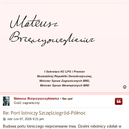
I Sekretarz KC LPS i Premier
Beatudzkiej Republiki Demokratycznej,
Minister Spraw Zagranicznych BRD,
Minister Spraw Wewnętrznych BRD
Mateusz Brzęczyszczykiewicz
•
Ste
m
pel
Gość zagraniczny
r
Re: Port lotniczy Szczęściogród-Północ
P
ndz cze 07, 2026 9:21 pm
o
Budowa portu lotniczego nieprzerwanie trwa. Dzielni robotnicy zdołali w
s