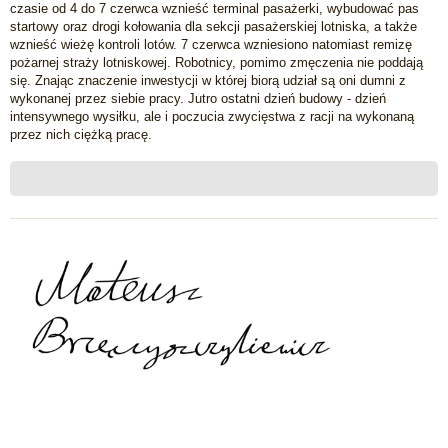
czasie od 4 do 7 czerwca wznieść terminal pasażerki, wybudować pas
t
startowy oraz drogi kołowania dla sekcji pasażerskiej lotniska, a także
wznieść wieżę kontroli lotów. 7 czerwca wzniesiono natomiast remizę
pożarnej straży lotniskowej. Robotnicy, pomimo zmęczenia nie poddają
się. Znając znaczenie inwestycji w której biorą udział są oni dumni z
wykonanej przez siebie pracy. Jutro ostatni dzień budowy - dzień
intensywnego wysiłku, ale i poczucia zwycięstwa z racji na wykonaną
przez nich ciężką pracę.