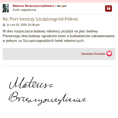
Mateusz Brzęczyszczykiewicz
•
Ste
m
pel
Gość zagraniczny
r
Re: Port lotniczy Szczęściogród-Północ
P
śr cze 03, 2026 10:28 pm
o
W dniu rozpoczęcia budowy robotnicy przybyli na plac budowy.
s
Pierwszego dnia budowy ogrodzono teren a budowlańców zakwaterowano
t
w jednym ze Szczęściogrodzkich hoteli robotniczych.
Stanisław Kowalski