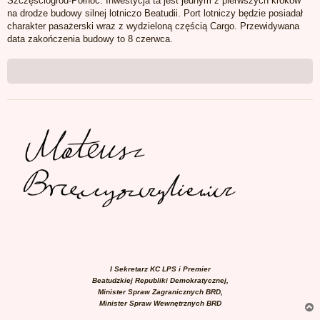
Szczęściogród-Północ. Inwestycja ta jest jednym z pierwszych kroków
t
na drodze budowy silnej lotniczo Beatudii. Port lotniczy będzie posiadał
charakter pasażerski wraz z wydzieloną częścią Cargo. Przewidywana
data zakończenia budowy to 8 czerwca.
I Sekretarz KC LPS i Premier
Beatudzkiej Republiki Demokratycznej,
Minister Spraw Zagranicznych BRD,
Minister Spraw Wewnętrznych BRD