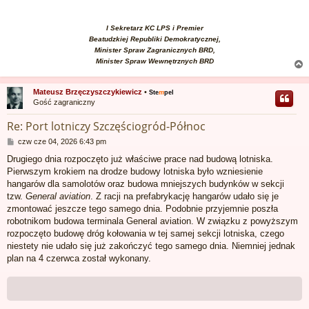
I Sekretarz KC LPS i Premier
Beatudzkiej Republiki Demokratycznej,
Minister Spraw Zagranicznych BRD,
Minister Spraw Wewnętrznych BRD
Mateusz Brzęczyszczykiewicz
•
Ste
m
pel
Gość zagraniczny
r
Re: Port lotniczy Szczęściogród-Północ
P
czw cze 04, 2026 6:43 pm
o
Drugiego dnia rozpoczęto już właściwe prace nad budową lotniska.
s
Pierwszym krokiem na drodze budowy lotniska było wzniesienie
t
hangarów dla samolotów oraz budowa mniejszych budynków w sekcji
tzw.
General aviation
. Z racji na prefabrykację hangarów udało się je
zmontować jeszcze tego samego dnia. Podobnie przyjemnie poszła
robotnikom budowa terminala General aviation. W związku z powyższym
rozpoczęto budowę dróg kołowania w tej samej sekcji lotniska, czego
niestety nie udało się już zakończyć tego samego dnia. Niemniej jednak
plan na 4 czerwca został wykonany.