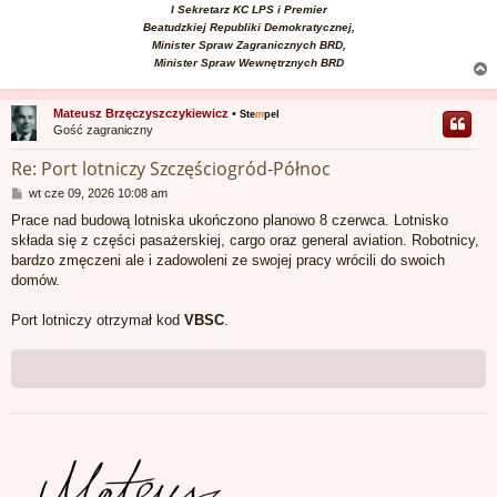
I Sekretarz KC LPS i Premier
Beatudzkiej Republiki Demokratycznej,
Minister Spraw Zagranicznych BRD,
Minister Spraw Wewnętrznych BRD
Mateusz Brzęczyszczykiewicz
•
Ste
m
pel
Gość zagraniczny
r
Re: Port lotniczy Szczęściogród-Północ
P
wt cze 09, 2026 10:08 am
o
Prace nad budową lotniska ukończono planowo 8 czerwca. Lotnisko
s
składa się z części pasażerskiej, cargo oraz general aviation. Robotnicy,
t
bardzo zmęczeni ale i zadowoleni ze swojej pracy wrócili do swoich
domów.
Port lotniczy otrzymał kod
VBSC
.