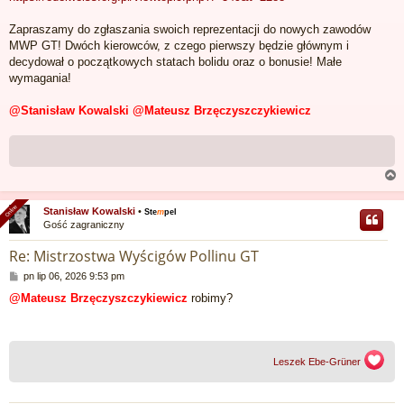
s
t
Zapraszamy do zgłaszania swoich reprezentacji do nowych zawodów
MWP GT! Dwóch kierowców, z czego pierwszy będzie głównym i
decydował o początkowych statach bolidu oraz o bonusie! Małe
wymagania!
@Stanisław Kowalski
@Mateusz Brzęczyszczykiewicz
Online
Online
Stanisław Kowalski
•
Ste
m
pel
Gość zagraniczny
r
Re: Mistrzostwa Wyścigów Pollinu GT
P
pn lip 06, 2026 9:53 pm
o
@Mateusz Brzęczyszczykiewicz
robimy?
s
t
Leszek Ebe-Grüner