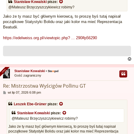
Stanisław Kowalski
pisze:
t
@Mateusz Brzęczyszczykiewicz robimy?
Jako że ty masz być głównym kierowcą, to proszę byś tutaj napisał
początkowe Statystyki Bolidu oraz jaki kolor ma mieć Reprezentacja
Beatudii.
https://edelweiss.org.pl/viewtopic.php? ... 290#p56290
Online
Online
Stanisław Kowalski
•
Ste
m
pel
Gość zagraniczny
r
Re: Mistrzostwa Wyścigów Pollinu GT
P
wt lip 07, 2026 6:08 pm
o
s
Leszek Ebe-Grüner
pisze:
t
Stanisław Kowalski
pisze:
@Mateusz Brzęczyszczykiewicz robimy?
Jako że ty masz być głównym kierowcą, to proszę byś tutaj napisał
początkowe Statystyki Bolidu oraz jaki kolor ma mieć Reprezentacja