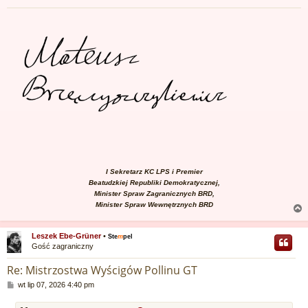
I Sekretarz KC LPS i Premier
Beatudzkiej Republiki Demokratycznej,
Minister Spraw Zagranicznych BRD,
Minister Spraw Wewnętrznych BRD
Leszek Ebe-Grüner
•
Ste
m
pel
Gość zagraniczny
r
Re: Mistrzostwa Wyścigów Pollinu GT
P
wt lip 07, 2026 4:40 pm
o
s