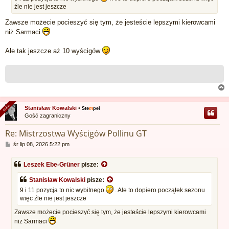
źle nie jest jeszcze
Zawsze możecie pocieszyć się tym, że jesteście lepszymi kierowcami
niż Sarmaci
Ale tak jeszcze aż 10 wyścigów
Online
Online
Stanisław Kowalski
•
Ste
m
pel
Gość zagraniczny
r
Re: Mistrzostwa Wyścigów Pollinu GT
P
śr lip 08, 2026 5:22 pm
o
s
Leszek Ebe-Grüner
pisze:
t
Stanisław Kowalski
pisze:
9 i 11 pozycja to nic wybitnego
. Ale to dopiero początek sezonu
więc źle nie jest jeszcze
Zawsze możecie pocieszyć się tym, że jesteście lepszymi kierowcami
niż Sarmaci