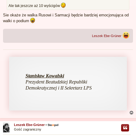
Ale tak jeszcze aż 10 wyścigów
Sie okaże że walka Rusowi i Sarmacji będzie bardziej emocjonująca od
walki o podium
Leszek Ebe-Grüner
Stanisław Kowalski
Prezydent Beatudzkiej Republiki
Demokratycznej i II Sekretarz LPS
Leszek Ebe-Grüner
•
Ste
m
pel
Gość zagraniczny
r