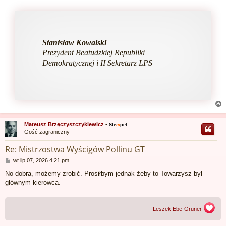
Stanisław Kowalski
Prezydent Beatudzkiej Republiki
Demokratycznej i II Sekretarz LPS
Mateusz Brzęczyszczykiewicz
•
Ste
m
pel
Gość zagraniczny
r
Re: Mistrzostwa Wyścigów Pollinu GT
P
wt lip 07, 2026 4:21 pm
o
No dobra, możemy zrobić. Prosiłbym jednak żeby to Towarzysz był
s
głównym kierowcą.
t
Leszek Ebe-Grüner