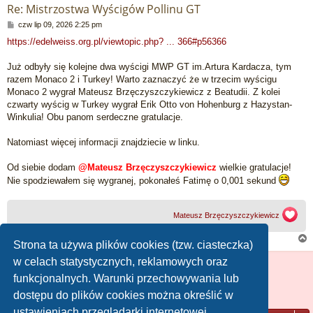
Re: Mistrzostwa Wyścigów Pollinu GT
P
czw lip 09, 2026 2:25 pm
o
https://edelweiss.org.pl/viewtopic.php? ... 366#p56366
s
t
Już odbyły się kolejne dwa wyścigi MWP GT im.Artura Kardacza, tym
razem Monaco 2 i Turkey! Warto zaznaczyć że w trzecim wyścigu
Monaco 2 wygrał Mateusz Brzęczyszczykiewicz z Beatudii. Z kolei
czwarty wyścig w Turkey wygrał Erik Otto von Hohenburg z Hazystan-
Winkulia! Obu panom serdeczne gratulacje.
Natomiast więcej informacji znajdziecie w linku.
Od siebie dodam
@Mateusz Brzęczyszczykiewicz
wielkie gratulacje!
Nie spodziewałem się wygranej, pokonałeś Fatimę o 0,001 sekund
Mateusz Brzęczyszczykiewicz
Strona ta używa plików cookies (tzw. ciasteczka)
w celach statystycznych, reklamowych oraz
ODPOWIEDZ
funkcjonalnych. Warunki przechowywania lub
r
2
3
1
Następna
Posty: 30
dostępu do plików cookies można określić w
ustawieniach przeglądarki internetowej.