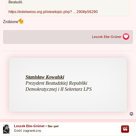
Beatudii.
https://edelweiss.org.pl/viewtopic.php? ... 290#p56290
Zrobione
Leszek Ebe-Grüner
Stanisław Kowalski
Prezydent Beatudzkiej Republiki
Demokratycznej i II Sekretarz LPS
Leszek Ebe-Grüner
•
Ste
m
pel
Gość zagraniczny
r