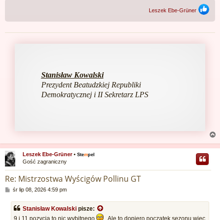
Leszek Ebe-Grüner
Stanisław Kowalski
Prezydent Beatudzkiej Republiki
Demokratycznej i II Sekretarz LPS
Leszek Ebe-Grüner
•
Ste
m
pel
Gość zagraniczny
r
Re: Mistrzostwa Wyścigów Pollinu GT
P
śr lip 08, 2026 4:59 pm
o
s
Stanisław Kowalski
pisze:
t
9 i 11 pozycja to nic wybitnego
. Ale to dopiero początek sezonu więc