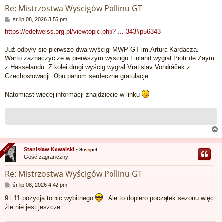
Re: Mistrzostwa Wyścigów Pollinu GT
P
śr lip 08, 2026 3:56 pm
o
https://edelweiss.org.pl/viewtopic.php? ... 343#p56343
s
t
Już odbyły się pierwsze dwa wyścigi MWP GT im.Artura Kardacza.
Warto zaznaczyć że w pierwszym wyścigu Finland wygrał Piotr de Zaym
z Hasselandu. Z kolei drugi wyścig wygrał Vratislav Vondráček z
Czechosłowacji. Obu panom serdeczne gratulacje.
Natomiast więcej informacji znajdziecie w linku
Online
Online
Stanisław Kowalski
•
Ste
m
pel
Gość zagraniczny
r
Re: Mistrzostwa Wyścigów Pollinu GT
P
śr lip 08, 2026 4:42 pm
o
9 i 11 pozycja to nic wybitnego
. Ale to dopiero początek sezonu więc
s
źle nie jest jeszcze
t