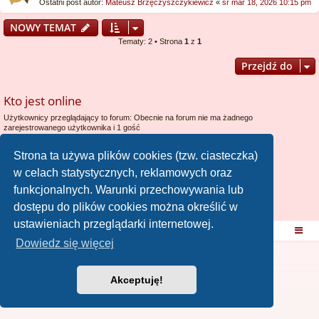
Ostatni post autor:
Mateusz Brzęczyszczykiewicz
«
śr mar 18, 2026 10:15 pm
NOWY TEMAT
Tematy: 2 • Strona
1
z
1
Przejdź do
Kto jest online
Użytkownicy przeglądający to forum: Obecnie na forum nie ma żadnego
zarejestrowanego użytkownika i 1 gość
Twoje uprawnienia na tym forum
Strona ta używa plików cookies (tzw. ciasteczka)
w celach statystycznych, reklamowych oraz
Nie możesz
tworzyć nowych tematów
Nie możesz
odpowiadać w tematach
funkcjonalnych. Warunki przechowywania lub
Nie możesz
zmieniać swoich postów
Nie możesz
usuwać swoich postów
dostępu do plików cookies można określić w
Nie możesz
dodawać załączników
ustawieniach przeglądarki internetowej.
Strona główna
Dowiedz się więcej
Akceptuję!