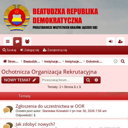
ię
or
ży
al
ar
Szukaj
Zaloguj się
Zarejestruj się
ce
a
tk
og
ej
S
Strona główna
Beatudzka Republika Demokratyczna
Instytucje i zakłady państwowe
Instytucje państwowe
Ochotnicza Organizacja Rekrutacyjna
j
o
uj
es
z
Ochotnicza Organizacja Rekrutacyjna
u
…
w
si
tru
Szukaj
Wyszukiwanie
NOWY TEMAT
k
ni
ę
j
a
Tematy: 2 • Strona
1
z
1
cy
si
j
Tematy
ę
Zgłoszenia do uczestnictwa w OOR
Ostatni post autor:
Stanisław Kowalski
«
pn mar 30, 2026 7:56 am
Odpowiedzi:
1
Jak zdobyć nowych?