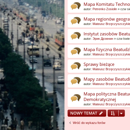
Mapa Komitatu Techno
autor:
Petrenko Zosiolin
»
czw si
Mapa regionów geograf
autor:
Mateusz Brzęczyszczyki
Instytut zasobów Beatu
autor:
Эрик Дрэвнин
»
czw kwie
Mapa fizyczna Beatudz
autor:
Mateusz Brzęczyszczyki
Sprawy bieżące
autor:
Mateusz Brzęczyszczyki
Mapy zasobów Beatudi
autor:
Mateusz Brzęczyszczyki
Mapa polityczna Beatud
Demokratycznej
autor:
Mateusz Brzęczyszczyki
NOWY TEMAT
Wróć do wykazu forów