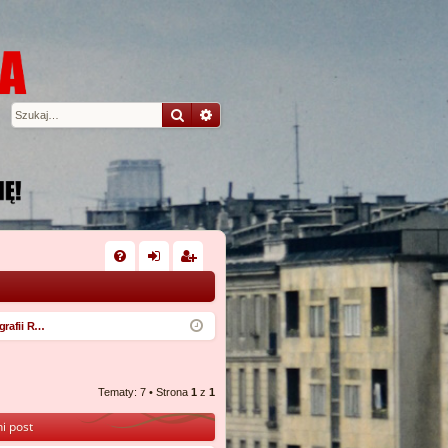
Szukaj
Wyszukiwanie zaawansowane
W
FA
al
ar
Q
og
ej
Instytut Kartografii Republiki Ludowej Szczęścia
uj
es
si
tru
Tematy: 7 • Strona
1
z
1
ę
j
i post
si