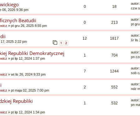
wickiego
autor
0
18
czw s
e 06, 2026 9:36 pm
icznych Beatudii
autor
0
213
pt gr
ewicz
»
pt gru 26, 2025 8:55 pm
dii
autor
12
1817
śr lis
 17, 2025 2:22 pm
1
2
kiej Republiki Demokratycznej
autor
1
704
pn cz
ewicz
»
pt lip 12, 2024 1:37 pm
autor
7
1244
sob c
ewicz
»
wt lis 26, 2024 9:33 pm
i
autor
2
552
ndz m
ewicz
»
pt maja 02, 2025 7:00 pm
zkiej Republiki
autor
1
532
pn ma
ewicz
»
pt lip 12, 2024 1:34 pm