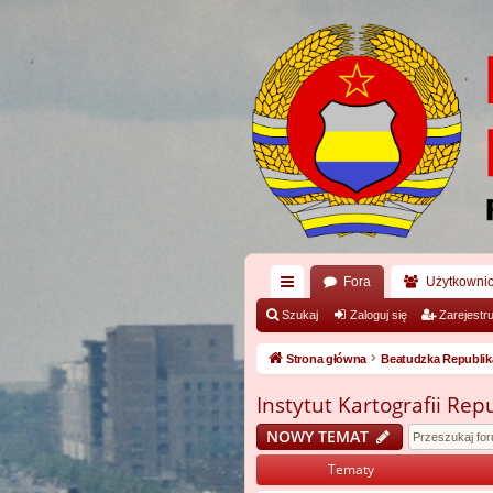
Fora
Użytkowni
ię
Szukaj
Zaloguj się
Zarejestru
ce
Strona główna
Beatudzka Republi
j
Instytut Kartografii Rep
…
NOWY TEMAT
Tematy