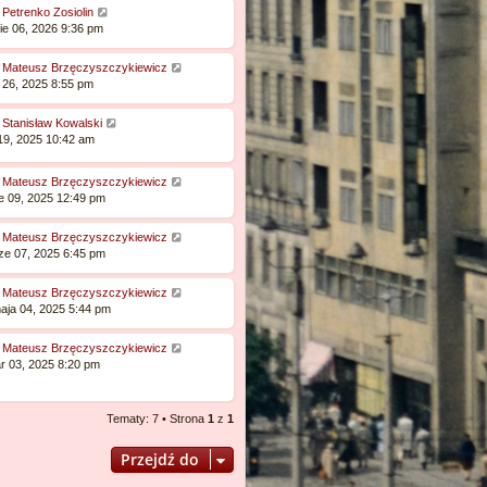
:
Petrenko Zosiolin
ę
ie 06, 2026 9:36 pm
:
Mateusz Brzęczyszczykiewicz
u 26, 2025 8:55 pm
:
Stanisław Kowalski
 19, 2025 10:42 am
:
Mateusz Brzęczyszczykiewicz
e 09, 2025 12:49 pm
:
Mateusz Brzęczyszczykiewicz
ze 07, 2025 6:45 pm
:
Mateusz Brzęczyszczykiewicz
aja 04, 2025 5:44 pm
:
Mateusz Brzęczyszczykiewicz
r 03, 2025 8:20 pm
Tematy: 7 • Strona
1
z
1
Przejdź do