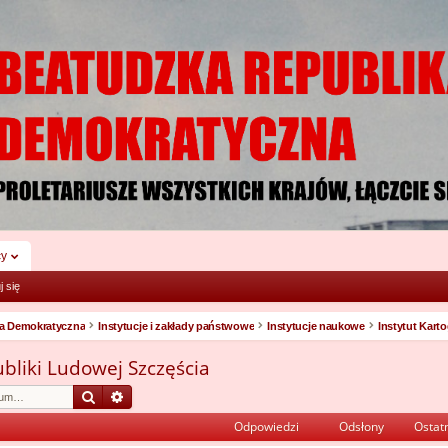
cy
j się
ka Demokratyczna
Instytucje i zakłady państwowe
Instytucje naukowe
ubliki Ludowej Szczęścia
Szukaj
Wyszukiwanie zaawansowane
Odpowiedzi
Odsłony
Ostatn