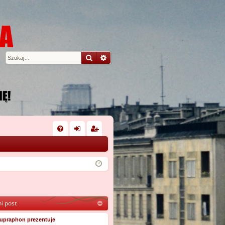
Szukaj
Wyszukiwanie zaawansowane
W
FA
al
ar
Q
og
ej
uj
es
si
tru
i post
ę
j
si
upraphon prezentuje