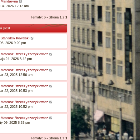
W
:
Mandaryna
ę
y
e 04, 2026 12:12 am
ś
w
Tematy: 6 • Strona
1
z
1
i
e
i post
t
l
:
Stanisław Kowalski
n
p 06, 2026 9:20 pm
a
j
n
:
Mateusz Brzęczyszczykiewicz
o
aja 24, 2026 3:42 pm
w
s
:
Mateusz Brzęczyszczykiewicz
z
ar 23, 2025 12:56 am
y
p
o
:
Mateusz Brzęczyszczykiewicz
s
ar 22, 2025 10:53 pm
t
:
Mateusz Brzęczyszczykiewicz
ar 22, 2025 10:52 pm
:
Mateusz Brzęczyszczykiewicz
ty 09, 2025 8:33 pm
Tematy: 6 • Strona
1
z
1