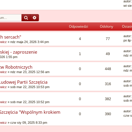
autor
wt si
Szukaj
Wyszukiwanie zaawansowane
Odpowiedzi
Odsłony
Ostatn
ch sercach"
autor
4
77
pn li
ewicz
»
ndz maja 24, 2026 3:44 pm
kiej - zaproszenie
autor
1
49
ndz m
2026 1:55 pm
w Robotniczych
autor
0
448
ndz m
ewicz
»
ndz mar 23, 2025 12:56 am
Ludowej Partii Szczęścia
autor
0
316
sob m
ewicz
»
sob mar 22, 2025 10:53 pm
autor
0
382
sob m
ewicz
»
sob mar 22, 2025 10:52 pm
i Szczęścia "Wspólnym krokiem
autor
0
390
czw s
ewicz
»
czw sty 09, 2025 8:33 pm