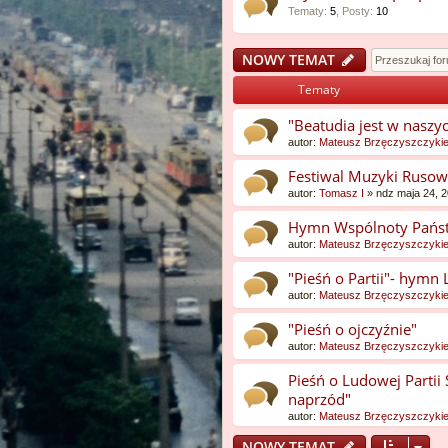
Tematy
:
5
,
Posty
:
10
NOWY TEMAT
Tematy
"Beatudia jest w naszy
autor:
Mateusz Brzęczyszczyki
Festiwal Muzyki Rusows
autor:
Tomasz I
»
ndz maja 24, 
Hymn Wspólnoty Państ
autor:
Mateusz Brzęczyszczyki
"Pieśń o Partii"- hymn 
autor:
Mateusz Brzęczyszczyki
"Pieśń o ojczyźnie"
autor:
Mateusz Brzęczyszczyki
Pieśń o Ludowej Parti
naprzód"
autor:
Mateusz Brzęczyszczyki
NOWY TEMAT