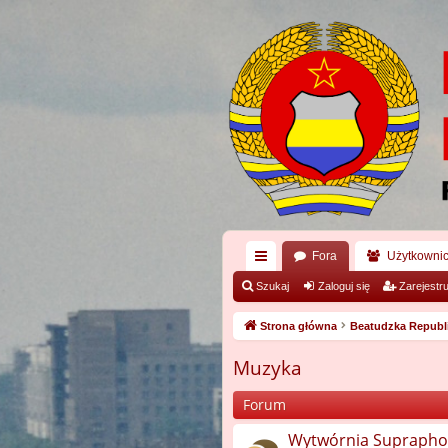
Fora
Użytkowni
ię
Szukaj
Zaloguj się
Zarejestru
ce
Strona główna
Beatudzka Republ
j
Muzyka
…
Forum
Wytwórnia Supraph