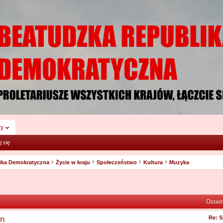
cy
j się
ika Demokratyczna
Życie w kraju
Społeczeństwo
Kultura
Muzyka
Ostatn
on
Re: S