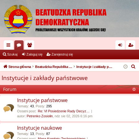
ię
or
ży
al
ar
Szukaj
Zaloguj się
Zarejestruj się
ce
a
tk
og
ej
S
Strona główna
Beatudzka Republika Demokratyczna
Instytucje i zakłady państwowe
j
o
uj
es
z
Instytucje i zakłady państwowe
u
…
w
si
tru
k
Forum
ni
ę
j
a
Instytucje państwowe
cy
si
j
Tematy
:
43
,
Posty
:
295
ę
Ostatni post:
Re: VI Posiedzenie Rady Decyz…
autor:
Petrenko Zosiolin
, ndz sie 02, 2026 6:16 pm
Instytucje naukowe
Tematy
:
13
,
Posty
:
87
Ostatni post:
Mapa Komitatu Technowickiego