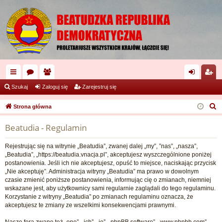
ię
or
ży
al
ar
Szukaj
Zaloguj się
Zarejestruj się
ce
a
tk
og
ej
S
Strona główna
j
o
uj
es
z
Beatudia - Regulamin
u
…
w
si
tru
k
ni
ę
j
Rejestrując się na witrynie „Beatudia”, zwanej dalej „my”, ”nas”, „nasza”,
a
„Beatudia”, „https://beatudia.vnacja.pl”, akceptujesz wyszczególnione poniżej
cy
si
j
postanowienia. Jeśli ich nie akceptujesz, opuść to miejsce, naciskając przycisk
„Nie akceptuję”. Administracja witryny „Beatudia” ma prawo w dowolnym
ę
czasie zmienić poniższe postanowienia, informując cię o zmianach, niemniej
wskazane jest, aby użytkownicy sami regularnie zaglądali do tego regulaminu.
Korzystanie z witryny „Beatudia” po zmianach regulaminu oznacza, że
akceptujesz te zmiany ze wszelkimi konsekwencjami prawnymi.