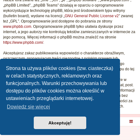
Nasze fora zwane też „one”, „ich”, „je”, „phpBB software”, „www.phpbb.com”,
„phpBB Limited”, „phpBB Teams” działają w oparciu o oprogramowanie
wykorzystujące technologię phpBB, która jest środowiskiem typu witryny
(bulletin board), wydane na licencji „
GNU General Public License v2
” zwanej
też „GPL”. Oprogramowanie jest dostępne do pobrania ze strony
www.phpbb.com
. Oprogramowanie phpBB tylko ułatwia dyskusje przez
internet, a jego autorzy nie kontrolują tekstów zamieszczanych w internecie za
jego pomocą. Więcej informacji o phpBB można znaleźć na stronie
https://www.phpbb.com/
.
Akceptujesz zakaz publikowania wypowiedzi o charakterze obraźliwym,
oszczerczym, propagującym treści niezgodne z polskim prawem lub
naruszającym cudze prawa autorskie i dobra osobiste. Naruszenie tego
Strona ta używa plików cookies (tzw. ciasteczka)
zakazu może skutkować dla ciebie całkowitym zablokowaniem dostępu do tej
witryny, a twój dostawca internetu zostanie powiadomiony o twoim
w celach statystycznych, reklamowych oraz
niewłaściwym zachowaniu. Wyrażasz zgodę na to, że „Beatudia” może w
funkcjonalnych. Warunki przechowywania lub
każdej chwili usunąć, zmienić, przenieść lub zamknąć każdy twój temat, post.
dostępu do plików cookies można określić w
Wyrażasz zgodę na zapisywanie wszystkich podanych przez ciebie informacji
w naszej bazie danych. Informacje te nie będą przekazywane nikomu bez
ustawieniach przeglądarki internetowej.
twojej zgody, ale ani „Beatudia”, ani phpBB nie ponosi odpowiedzialności za
Dowiedz się więcej
włamania do witryny, podczas których może dojść do kradzieży danych.
Strona główna
Akceptuję!