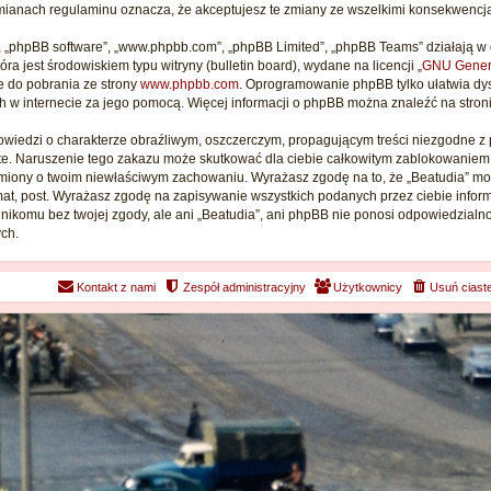
 zmianach regulaminu oznacza, że akceptujesz te zmiany ze wszelkimi konsekwenc
je”, „phpBB software”, „www.phpbb.com”, „phpBB Limited”, „phpBB Teams” działają 
ra jest środowiskiem typu witryny (bulletin board), wydane na licencji „
GNU Genera
 do pobrania ze strony
www.phpbb.com
. Oprogramowanie phpBB tylko ułatwia dysk
h w internecie za jego pomocą. Więcej informacji o phpBB można znaleźć na stron
wiedzi o charakterze obraźliwym, oszczerczym, propagującym treści niezgodne z
te. Naruszenie tego zakazu może skutkować dla ciebie całkowitym zablokowaniem do
miony o twoim niewłaściwym zachowaniu. Wyrażasz zgodę na to, że „Beatudia” moż
at, post. Wyrażasz zgodę na zapisywanie wszystkich podanych przez ciebie inform
nikomu bez twojej zgody, ale ani „Beatudia”, ani phpBB nie ponosi odpowiedzialn
ch.
Kontakt z nami
Zespół administracyjny
Użytkownicy
Usuń ciast