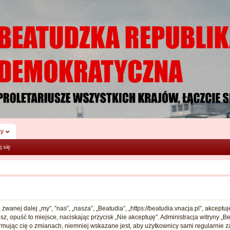
cy
j się
, zwanej dalej „my”, ”nas”, „nasza”, „Beatudia”, „https://beatudia.vnacja.pl”, akcep
esz, opuść to miejsce, naciskając przycisk „Nie akceptuję”. Administracja witryny
rmując cię o zmianach, niemniej wskazane jest, aby użytkownicy sami regularnie z