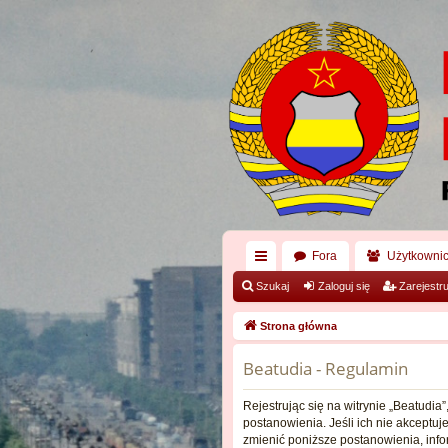
Fora
Użytkowni
ię
Szukaj
Zaloguj się
Zarejestru
ce
Strona główna
j
Beatudia - Regulamin
…
Rejestrując się na witrynie „Beatudia”
postanowienia. Jeśli ich nie akceptuj
zmienić poniższe postanowienia, info