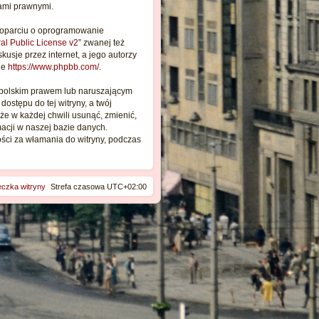
jami prawnymi.
ę
w oparciu o oprogramowanie
l Public License v2
” zwanej też
usje przez internet, a jego autorzy
ie
https://www.phpbb.com/
.
 polskim prawem lub naruszającym
stępu do tej witryny, a twój
e w każdej chwili usunąć, zmienić,
acji w naszej bazie danych.
ości za włamania do witryny, podczas
eczka witryny
Strefa czasowa
UTC+02:00