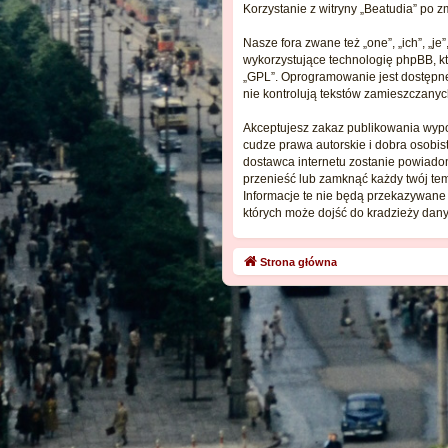
Korzystanie z witryny „Beatudia” po
Nasze fora zwane też „one”, „ich”, „
wykorzystujące technologię phpBB, któ
„GPL”. Oprogramowanie jest dostępne
nie kontrolują tekstów zamieszczanyc
Akceptujesz zakaz publikowania wypo
cudze prawa autorskie i dobra osobis
dostawca internetu zostanie powiado
przenieść lub zamknąć każdy twój tem
Informacje te nie będą przekazywane 
których może dojść do kradzieży dany
Strona główna