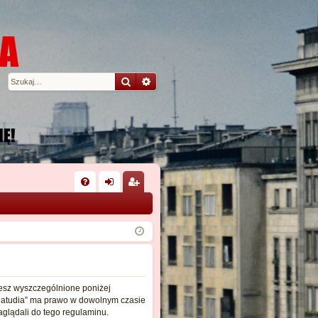
Szukaj
Wyszukiwanie zaawansowane
W
FA
al
ar
Q
og
ej
uj
es
si
tru
ę
j
tujesz wyszczególnione poniżej
 „Beatudia” ma prawo w dowolnym czasie
si
aglądali do tego regulaminu.