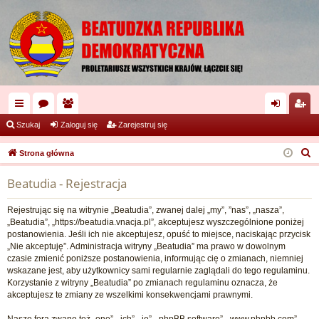
ię
or
ży
al
ar
Szukaj
Zaloguj się
Zarejestruj się
ce
a
tk
og
ej
S
Strona główna
j
o
uj
es
z
Beatudia - Rejestracja
u
…
w
si
tru
k
ni
ę
j
Rejestrując się na witrynie „Beatudia”, zwanej dalej „my”, ”nas”, „nasza”,
a
„Beatudia”, „https://beatudia.vnacja.pl”, akceptujesz wyszczególnione poniżej
cy
si
j
postanowienia. Jeśli ich nie akceptujesz, opuść to miejsce, naciskając przycisk
„Nie akceptuję”. Administracja witryny „Beatudia” ma prawo w dowolnym
ę
czasie zmienić poniższe postanowienia, informując cię o zmianach, niemniej
wskazane jest, aby użytkownicy sami regularnie zaglądali do tego regulaminu.
Korzystanie z witryny „Beatudia” po zmianach regulaminu oznacza, że
akceptujesz te zmiany ze wszelkimi konsekwencjami prawnymi.