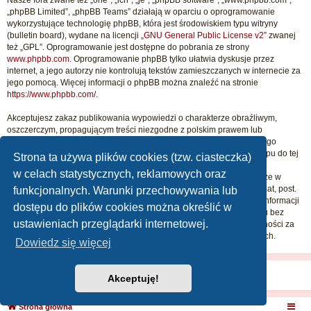
Nasze fora zwane też „one”, „ich”, „je”, „phpBB software”, „www.phpbb.com”,
„phpBB Limited”, „phpBB Teams” działają w oparciu o oprogramowanie
wykorzystujące technologię phpBB, która jest środowiskiem typu witryny
(bulletin board), wydane na licencji „
GNU General Public License v2
” zwanej
też „GPL”. Oprogramowanie jest dostępne do pobrania ze strony
www.phpbb.com
. Oprogramowanie phpBB tylko ułatwia dyskusje przez
internet, a jego autorzy nie kontrolują tekstów zamieszczanych w internecie za
jego pomocą. Więcej informacji o phpBB można znaleźć na stronie
https://www.phpbb.com/
.
Akceptujesz zakaz publikowania wypowiedzi o charakterze obraźliwym,
oszczerczym, propagującym treści niezgodne z polskim prawem lub
naruszającym cudze prawa autorskie i dobra osobiste. Naruszenie tego
zakazu może skutkować dla ciebie całkowitym zablokowaniem dostępu do tej
Strona ta używa plików cookies (tzw. ciasteczka)
witryny, a twój dostawca internetu zostanie powiadomiony o twoim
w celach statystycznych, reklamowych oraz
niewłaściwym zachowaniu. Wyrażasz zgodę na to, że „Beatudia” może w
każdej chwili usunąć, zmienić, przenieść lub zamknąć każdy twój temat, post.
funkcjonalnych. Warunki przechowywania lub
Wyrażasz zgodę na zapisywanie wszystkich podanych przez ciebie informacji
dostępu do plików cookies można określić w
w naszej bazie danych. Informacje te nie będą przekazywane nikomu bez
ustawieniach przeglądarki internetowej.
twojej zgody, ale ani „Beatudia”, ani phpBB nie ponosi odpowiedzialności za
włamania do witryny, podczas których może dojść do kradzieży danych.
Dowiedz się więcej
Akceptuję!
Strona główna