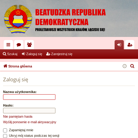
ię
or
ży
al
ar
Szukaj
Zaloguj się
Zarejestruj się
ce
a
tk
og
ej
S
Strona główna
j
o
uj
es
z
Zaloguj się
u
…
w
si
tru
k
ni
ę
j
Nazwa użytkownika:
a
cy
si
j
Hasło:
ę
Nie pamiętam hasła
Wyślij ponownie e-mail aktywacyjny
Zapamiętaj mnie
Ukryj mój status podczas tej sesji