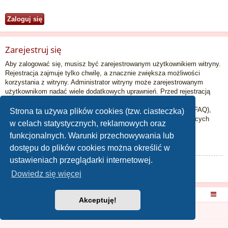
Zarejestruj się
Aby zalogować się, musisz być zarejestrowanym użytkownikiem witryny.
Rejestracja zajmuje tylko chwilę, a znacznie zwiększa możliwości
korzystania z witryny. Administrator witryny może zarejestrowanym
użytkownikom nadać wiele dodatkowych uprawnień. Przed rejestracją
zapoznaj się z naszym regulaminem, zasadami ochrony danych
osobowych oraz z odpowiedziami na często zadawane pytania (FAQ),
Strona ta używa plików cookies (tzw. ciasteczka)
gdzie jest wyjaśnionych wiele podstawowych zagadnień dotyczących
w celach statystycznych, reklamowych oraz
funkcjonowania witryny.
funkcjonalnych. Warunki przechowywania lub
Regulamin
|
Zasady ochrony danych osobowych
dostępu do plików cookies można określić w
ustawieniach przeglądarki internetowej.
Zarejestruj się
Dowiedz się więcej
Strona główna
Akceptuję!