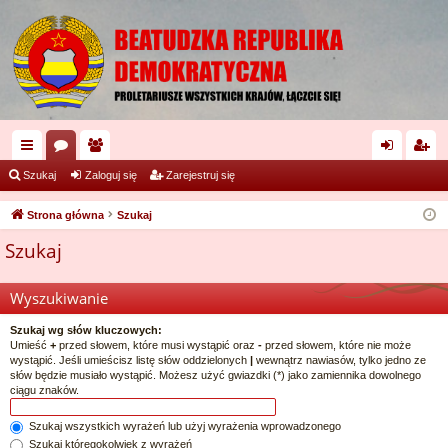
ię
or
ży
al
ar
Szukaj
Zaloguj się
Zarejestruj się
ce
a
tk
og
ej
Strona główna
Szukaj
j
o
uj
es
Szukaj
…
w
si
tru
ni
ę
j
Wyszukiwanie
cy
si
Szukaj wg słów kluczowych:
Umieść
+
przed słowem, które musi wystąpić oraz
-
przed słowem, które nie może
ę
wystąpić. Jeśli umieścisz listę słów oddzielonych
|
wewnątrz nawiasów, tylko jedno ze
słów będzie musiało wystąpić. Możesz użyć gwiazdki (*) jako zamiennika dowolnego
ciągu znaków.
Szukaj wszystkich wyrażeń lub użyj wyrażenia wprowadzonego
Szukaj któregokolwiek z wyrażeń