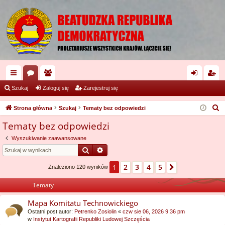
ię
or
ży
al
ar
Szukaj
Zaloguj się
Zarejestruj się
ce
a
tk
og
ej
S
Strona główna
Szukaj
Tematy bez odpowiedzi
j
o
uj
es
z
Tematy bez odpowiedzi
u
…
w
si
tru
Wyszukiwanie zaawansowane
k
ni
ę
j
Szukaj
Wyszukiwanie zaawansowane
a
cy
si
j
2
3
4
5
1
Następna
Znaleziono 120 wyników
ę
Tematy
Mapa Komitatu Technowickiego
Ostatni post autor:
Petrenko Zosiolin
«
czw sie 06, 2026 9:36 pm
w
Instytut Kartografii Republiki Ludowej Szczęścia