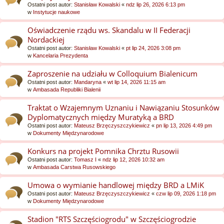
Ostatni post autor:
Stanisław Kowalski
«
ndz lip 26, 2026 6:13 pm
w
Instytucje naukowe
Oświadczenie rządu ws. Skandalu w II Federacji
Nordackiej
Ostatni post autor:
Stanisław Kowalski
«
pt lip 24, 2026 3:08 pm
w
Kancelaria Prezydenta
Zaproszenie na udziału w Colloquium Bialenicum
Ostatni post autor:
Mandaryna
«
wt lip 14, 2026 11:15 am
w
Ambasada Republiki Bialenii
Traktat o Wzajemnym Uznaniu i Nawiązaniu Stosunków
Dyplomatycznych między Muratyką a BRD
Ostatni post autor:
Mateusz Brzęczyszczykiewicz
«
pn lip 13, 2026 4:49 pm
w
Dokumenty Międzynarodowe
Konkurs na projekt Pomnika Chrztu Rusowii
Ostatni post autor:
Tomasz I
«
ndz lip 12, 2026 10:32 am
w
Ambasada Carstwa Rusowskiego
Umowa o wymianie handlowej między BRD a LMiK
Ostatni post autor:
Mateusz Brzęczyszczykiewicz
«
czw lip 09, 2026 1:18 pm
w
Dokumenty Międzynarodowe
Stadion "RTS Szczęściogrodu" w Szczęściogrodzie