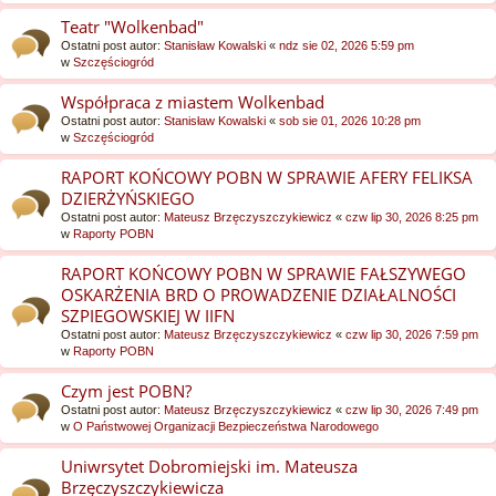
Teatr "Wolkenbad"
Ostatni post autor:
Stanisław Kowalski
«
ndz sie 02, 2026 5:59 pm
w
Szczęściogród
Współpraca z miastem Wolkenbad
Ostatni post autor:
Stanisław Kowalski
«
sob sie 01, 2026 10:28 pm
w
Szczęściogród
RAPORT KOŃCOWY POBN W SPRAWIE AFERY FELIKSA
DZIERŻYŃSKIEGO
Ostatni post autor:
Mateusz Brzęczyszczykiewicz
«
czw lip 30, 2026 8:25 pm
w
Raporty POBN
RAPORT KOŃCOWY POBN W SPRAWIE FAŁSZYWEGO
OSKARŻENIA BRD O PROWADZENIE DZIAŁALNOŚCI
SZPIEGOWSKIEJ W IIFN
Ostatni post autor:
Mateusz Brzęczyszczykiewicz
«
czw lip 30, 2026 7:59 pm
w
Raporty POBN
Czym jest POBN?
Ostatni post autor:
Mateusz Brzęczyszczykiewicz
«
czw lip 30, 2026 7:49 pm
w
O Państwowej Organizacji Bezpieczeństwa Narodowego
Uniwrsytet Dobromiejski im. Mateusza
Brzęczyszczykiewicza