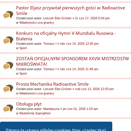
Pastor Eljasz przywitał pierwszych gości w Radioactive
Smile
Ostatni post autor:
Leszek Ebe-Grüner
«
śr cze 17, 2026 5:54 pm
w
Wiadomości zza granicy
Konkurs na oficjalny Hymn V-Mundialu Rusowia -
Bialenia
Ostatni post autor:
Tomasz I
«
ndz cze 14, 2026 12:55 pm
w
Sport
ZOSTAŃ OFICJALNYM SPONSOREM XXVIII MISTRZOSTW
MIKROŚWIATA!
Ostatni post autor:
Tomasz I
«
ndz cze 14, 2026 11:48 am
w
Sport
Prosta Mechanika Radioactive Smile
Ostatni post autor:
Leszek Ebe-Grüner
«
sob cze 13, 2026 12:03 pm
w
Wiadomości zza granicy
Obsługa płyt
Ostatni post autor:
Mandaryna
«
pn cze 01, 2026 1:03 am
w
Wytwórnia Supraphon
Supraphon ~ ogółem
Ostatni post autor:
Mandaryna
«
pn cze 01, 2026 1:02 am
Strona ta używa plików cookies (tzw. ciasteczka)