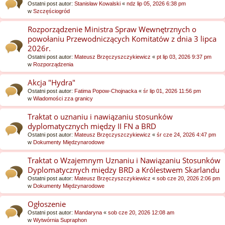
Ostatni post autor:
Stanisław Kowalski
«
ndz lip 05, 2026 6:38 pm
w
Szczęściogród
Rozporządzenie Ministra Spraw Wewnętrznych o
powołaniu Przewodniczących Komitatów z dnia 3 lipca
2026r.
Ostatni post autor:
Mateusz Brzęczyszczykiewicz
«
pt lip 03, 2026 9:37 pm
w
Rozporządzenia
Akcja "Hydra"
Ostatni post autor:
Fatima Popow-Chojnacka
«
śr lip 01, 2026 11:56 pm
w
Wiadomości zza granicy
Traktat o uznaniu i nawiązaniu stosunków
dyplomatycznych między II FN a BRD
Ostatni post autor:
Mateusz Brzęczyszczykiewicz
«
śr cze 24, 2026 4:47 pm
w
Dokumenty Międzynarodowe
Traktat o Wzajemnym Uznaniu i Nawiązaniu Stosunków
Dyplomatycznych między BRD a Królestwem Skarlandu
Ostatni post autor:
Mateusz Brzęczyszczykiewicz
«
sob cze 20, 2026 2:06 pm
w
Dokumenty Międzynarodowe
Ogłoszenie
Ostatni post autor:
Mandaryna
«
sob cze 20, 2026 12:08 am
w
Wytwórnia Supraphon