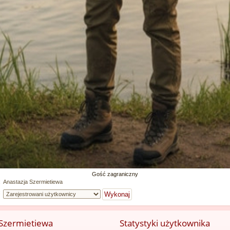
Gość zagraniczny
:
Anastazja Szermietiewa
:
a Szermietiewa
Statystyki użytkownika