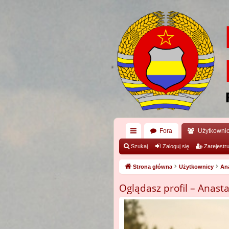
Fora
Użytkowni
ię
Szukaj
Zaloguj się
Zarejestru
ce
Strona główna
Użytkownicy
An
j
Oglądasz profil – Anast
…