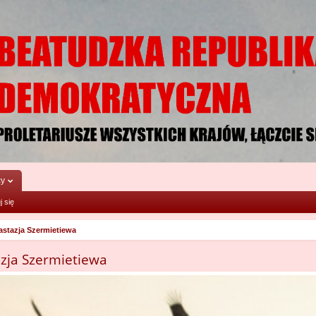
cy
j się
astazja Szermietiewa
azja Szermietiewa