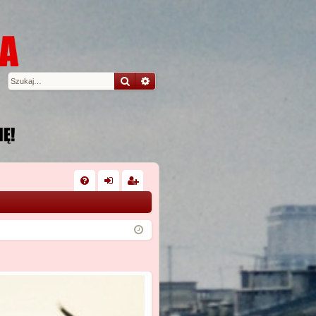
Szukaj
Wyszukiwanie zaawansowane
W
FA
al
ar
Q
og
ej
uj
es
si
tru
ę
j
si