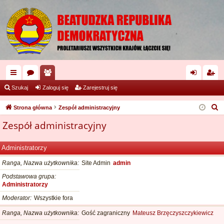
ię
or
ży
al
ar
Szukaj
Zaloguj się
Zarejestruj się
ce
a
tk
og
ej
S
Strona główna
Zespół administracyjny
j
o
uj
es
z
Zespół administracyjny
u
…
w
si
tru
k
ni
ę
j
Administratorzy
a
cy
si
j
Ranga, Nazwa użytkownika
Site Admin
admin
Podstawowa grupa
ę
Administratorzy
Moderator
Wszystkie fora
Ranga, Nazwa użytkownika
Gość zagraniczny
Mateusz Brzęczyszczykiewicz