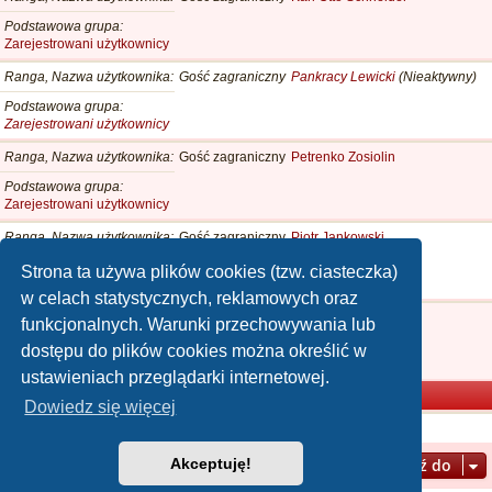
Podstawowa grupa
Zarejestrowani użytkownicy
Ranga, Nazwa użytkownika
Gość zagraniczny
Pankracy Lewicki
(Nieaktywny)
Podstawowa grupa
Zarejestrowani użytkownicy
Ranga, Nazwa użytkownika
Gość zagraniczny
Petrenko Zosiolin
Podstawowa grupa
Zarejestrowani użytkownicy
Ranga, Nazwa użytkownika
Gość zagraniczny
Piotr Jankowski
Podstawowa grupa
Strona ta używa plików cookies (tzw. ciasteczka)
Zarejestrowani użytkownicy
w celach statystycznych, reklamowych oraz
Ranga, Nazwa użytkownika
Gość zagraniczny
Tadeusz I Wielki
funkcjonalnych. Warunki przechowywania lub
Podstawowa grupa
dostępu do plików cookies można określić w
Zarejestrowani użytkownicy
ustawieniach przeglądarki internetowej.
Rada Decyzji
Dowiedz się więcej
Nie znaleziono użytkowników spełniających kryteria.
Akceptuję!
Przejdź do