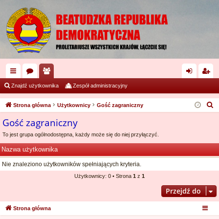
ię
or
ży
al
ar
Znajdź użytkownika
Zespół administracyjny
ce
a
tk
og
ej
S
Strona główna
Użytkownicy
Gość zagraniczny
j
o
uj
es
z
Gość zagraniczny
u
…
w
si
tru
To jest grupa ogólnodostępna, każdy może się do niej przyłączyć.
k
ni
ę
j
a
Nazwa użytkownika
cy
si
j
Nie znaleziono użytkowników spełniających kryteria.
ę
Użytkownicy: 0 • Strona
1
z
1
Przejdź do
Strona główna