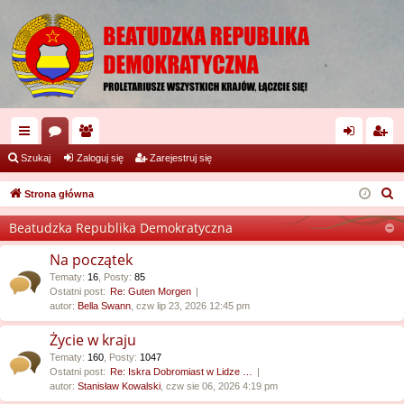
ię
or
ży
al
ar
Szukaj
Zaloguj się
Zarejestruj się
ce
a
tk
og
ej
S
Strona główna
j
o
uj
es
z
Beatudzka Republika Demokratyczna
u
…
w
si
tru
k
Na początek
ni
ę
j
a
Tematy
:
16
,
Posty
:
85
Ostatni post:
Re: Guten Morgen
cy
si
j
autor:
Bella Swann
, czw lip 23, 2026 12:45 pm
ę
Życie w kraju
Tematy
:
160
,
Posty
:
1047
Ostatni post:
Re: Iskra Dobromiast w Lidze …
autor:
Stanisław Kowalski
, czw sie 06, 2026 4:19 pm