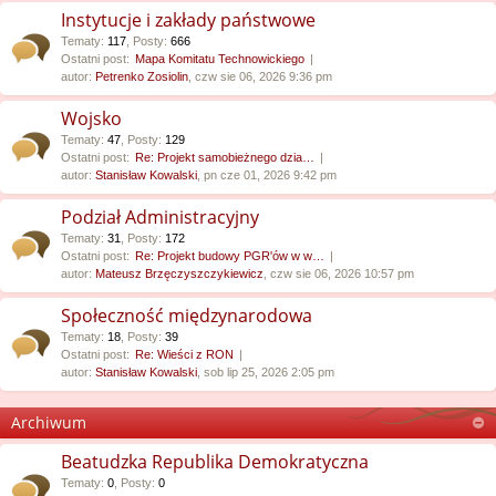
Instytucje i zakłady państwowe
Tematy
:
117
,
Posty
:
666
Ostatni post:
Mapa Komitatu Technowickiego
autor:
Petrenko Zosiolin
, czw sie 06, 2026 9:36 pm
Wojsko
Tematy
:
47
,
Posty
:
129
Ostatni post:
Re: Projekt samobieżnego dzia…
autor:
Stanisław Kowalski
, pn cze 01, 2026 9:42 pm
Podział Administracyjny
Tematy
:
31
,
Posty
:
172
Ostatni post:
Re: Projekt budowy PGR'ów w w…
autor:
Mateusz Brzęczyszczykiewicz
, czw sie 06, 2026 10:57 pm
Społeczność międzynarodowa
Tematy
:
18
,
Posty
:
39
Ostatni post:
Re: Wieści z RON
autor:
Stanisław Kowalski
, sob lip 25, 2026 2:05 pm
Archiwum
Beatudzka Republika Demokratyczna
Tematy
:
0
,
Posty
:
0