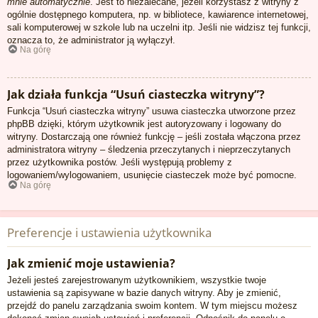
mnie automatycznie
. Jest to niezalecane, jeżeli korzystasz z witryny z
ogólnie dostępnego komputera, np. w bibliotece, kawiarence internetowej,
sali komputerowej w szkole lub na uczelni itp. Jeśli nie widzisz tej funkcji,
oznacza to, że administrator ją wyłączył.
Na górę
Jak działa funkcja “Usuń ciasteczka witryny”?
Funkcja “Usuń ciasteczka witryny” usuwa ciasteczka utworzone przez
phpBB dzięki, którym użytkownik jest autoryzowany i logowany do
witryny. Dostarczają one również funkcję – jeśli została włączona przez
administratora witryny – śledzenia przeczytanych i nieprzeczytanych
przez użytkownika postów. Jeśli występują problemy z
logowaniem/wylogowaniem, usunięcie ciasteczek może być pomocne.
Na górę
Preferencje i ustawienia użytkownika
Jak zmienić moje ustawienia?
Jeżeli jesteś zarejestrowanym użytkownikiem, wszystkie twoje
ustawienia są zapisywane w bazie danych witryny. Aby je zmienić,
przejdź do panelu zarządzania swoim kontem. W tym miejscu możesz