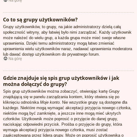
Na górę
Co to są grupy użytkowników?
Grupy użytkowników, to grupy, na jakie administratorzy dzielą całą
społeczność witryny, aby łatwiej było nimi zarządzać. Każdy użytkownik
może należeć do wielu grup, a każda grupa może mieć swoje własne
uprawnienia. Dzięki temu administratorzy mogą łatwo zmieniać
uprawnienia wielu użytkowników naraz, nadawać uprawnienia moderatora
lub dawać dostęp użytkownikom do prywatnego forum.
Na górę
Gdzie znajduje się spis grup użytkowników i jak
można dołączyć do grupy?
Spis grup użytkowników można zobaczyć, otwierając kartę
Grupy
znajdującą się w panelu zarządzania kontem, który otwiera się po
kliknięciu odnośnika
Moje konto
. Nie wszystkie grupy są dostępne dla
każdego. Niektóre mogą wymagać akceptacji przyjęcia nowego członka,
niektóre mogą być zamknięte, a jeszcze inne mogą mieć ukrytych
członków. Użytkownik może poprosić o przyjęcie do danej grupy,
naciskając odpowiedni przycisk. Prośba o przyjęcie do grupy, która
wymaga akceptacji przyjęcia nowego członka, musi zostać
zaakceptowana przez lidera grupy. Może on poprosić użytkownika o