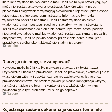
instrukcje wysłane na twój adres e-mail. Jeśli nie to było przyczyną, być
może nie została aktywowana rejestracja. Niektóre witryny przed
pierwszym zalogowaniem wymagają aktywowania rejestracji przez osobę
rejestrującą się lub przez administratora. Informacja o tym była
wyświetlona podczas rejestracji. Jeśli została wysłana do ciebie
wiadomość e-mail, postępuj zgodnie z zawartymi w niej instrukcjami.
Jeżeli taka wiadomość do ciebie nie dotarła, być może został podany
nieprawidłowy adres e-mail lub wiadomość została zatrzymana przez filtr
antyspamowy. Jeśli na pewno podany przez ciebie adres e-mail jest
prawidłowy, spróbuj skontaktować się z administratorem.
Na górę
Dlaczego nie mogę się zalogować?
Powodów może być kilka. Po pierwsze sprawdź, czy twoja nazwa
użytkownika i hasło są prawidłowe. Jeżeli są prawidłowe, skontaktuj się z
właścicielem witryny i zapytaj, czy cię nie zablokowano. Istnieje też
prawdopodobieństwo, że problem powoduje błędna konfiguracja witryny,
na której znajduje się forum. Skontaktuj się z właścicielem witryny i
powiadom go o tym problemie. Musi on go naprawić.
Na górę
Rejestracja została dokonana jakiś czas temu, ale