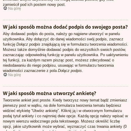
zamieścił pod ich postem nowy post.
Na górę
W jaki sposób można dodać podpis do swojego posta?
Aby dodawać podpis do posta, należy go najpierw utworzyć w panelu
użytkownika. Aby dołączyć do danej wiadomości swój podpis, zaznacz
funkcję
Dołącz podpis
znajdującą się w formularzu tworzenia wiadomości.
Możesz także domyślnie dodawać podpis do wszystkich swoich postów,
zaznaczając odpowiednią funkcję w panelu użytkownika. Po uaktywnieniu
tej funkcji, za każdym razem pisząc post, możesz zdecydować o
niedodawaniu do niego podpisu, usuwając w formularzu tworzenia
wiadomości zaznaczenie z pola
Dołącz podpis
.
Na górę
W jaki sposób można utworzyć ankietę?
Tworzenie ankiet jest proste. Kiedy tworzysz nowy temat bądź zmieniasz
pierwszy post w wątku, na dole formularza tworzenia tematu będziesz
widzieć etykietę “Utwórz ankietę”. Kliknij ją i w otworzonym formularzu
podaj tytuł ankiety i co najmniej dwie opcje. Każdą opcję należy wpisać w
nowym wierszu widocznego pola tekstowego. Możesz określić liczbę
opcji, jakie użytkownik może wybrać, wyznaczyć czas trwania ankiety (0