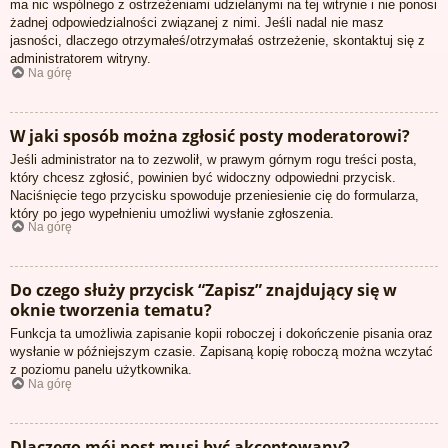
ma nic wspólnego z ostrzeżeniami udzielanymi na tej witrynie i nie ponosi
żadnej odpowiedzialności związanej z nimi. Jeśli nadal nie masz
jasności, dlaczego otrzymałeś/otrzymałaś ostrzeżenie, skontaktuj się z
administratorem witryny.
Na górę
W jaki sposób można zgłosić posty moderatorowi?
Jeśli administrator na to zezwolił, w prawym górnym rogu treści posta,
który chcesz zgłosić, powinien być widoczny odpowiedni przycisk.
Naciśnięcie tego przycisku spowoduje przeniesienie cię do formularza,
który po jego wypełnieniu umożliwi wysłanie zgłoszenia.
Na górę
Do czego służy przycisk “Zapisz” znajdujący się w
oknie tworzenia tematu?
Funkcja ta umożliwia zapisanie kopii roboczej i dokończenie pisania oraz
wysłanie w późniejszym czasie. Zapisaną kopię roboczą można wczytać
z poziomu panelu użytkownika.
Na górę
Dlaczego mój post musi być akceptowany?