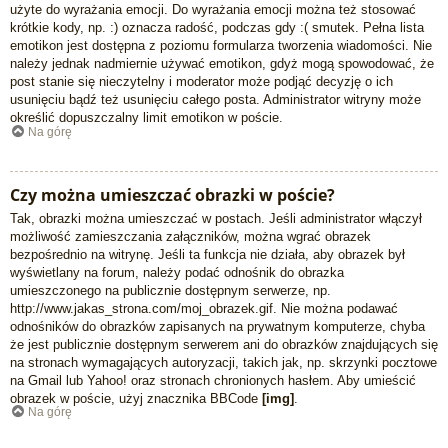
użyte do wyrażania emocji. Do wyrażania emocji można też stosować
krótkie kody, np. :) oznacza radość, podczas gdy :( smutek. Pełna lista
emotikon jest dostępna z poziomu formularza tworzenia wiadomości. Nie
należy jednak nadmiernie używać emotikon, gdyż mogą spowodować, że
post stanie się nieczytelny i moderator może podjąć decyzję o ich
usunięciu bądź też usunięciu całego posta. Administrator witryny może
określić dopuszczalny limit emotikon w poście.
Na górę
Czy można umieszczać obrazki w poście?
Tak, obrazki można umieszczać w postach. Jeśli administrator włączył
możliwość zamieszczania załączników, można wgrać obrazek
bezpośrednio na witrynę. Jeśli ta funkcja nie działa, aby obrazek był
wyświetlany na forum, należy podać odnośnik do obrazka
umieszczonego na publicznie dostępnym serwerze, np.
http://www.jakas_strona.com/moj_obrazek.gif. Nie można podawać
odnośników do obrazków zapisanych na prywatnym komputerze, chyba
że jest publicznie dostępnym serwerem ani do obrazków znajdujących się
na stronach wymagających autoryzacji, takich jak, np. skrzynki pocztowe
na Gmail lub Yahoo! oraz stronach chronionych hasłem. Aby umieścić
obrazek w poście, użyj znacznika BBCode
[img]
.
Na górę