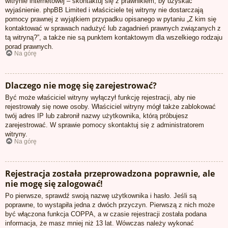
witrynie internetowej – skontaktuj się z prawnikiem, by uzyskać
wyjaśnienie. phpBB Limited i właściciele tej witryny nie dostarczają
pomocy prawnej z wyjątkiem przypadku opisanego w pytaniu „Z kim się
kontaktować w sprawach nadużyć lub zagadnień prawnych związanych z
tą witryną?”, a także nie są punktem kontaktowym dla wszelkiego rodzaju
porad prawnych.
Na górę
Dlaczego nie mogę się zarejestrować?
Być może właściciel witryny wyłączył funkcję rejestracji, aby nie
rejestrowały się nowe osoby. Właściciel witryny mógł także zablokować
twój adres IP lub zabronił nazwy użytkownika, którą próbujesz
zarejestrować. W sprawie pomocy skontaktuj się z administratorem
witryny.
Na górę
Rejestracja została przeprowadzona poprawnie, ale
nie mogę się zalogować!
Po pierwsze, sprawdź swoją nazwę użytkownika i hasło. Jeśli są
poprawne, to wystąpiła jedna z dwóch przyczyn. Pierwszą z nich może
być włączona funkcja COPPA, a w czasie rejestracji została podana
informacja, że masz mniej niż 13 lat. Wówczas należy wykonać