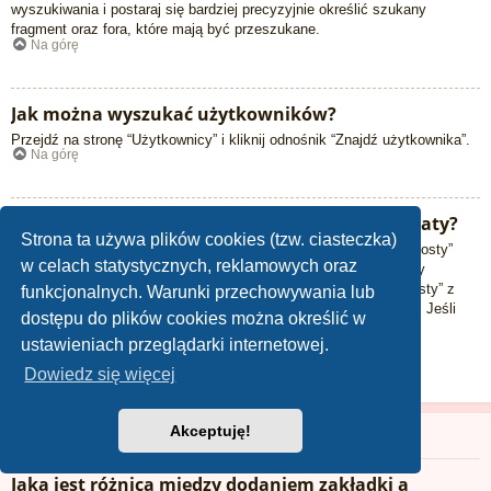
wyszukiwania i postaraj się bardziej precyzyjnie określić szukany
fragment oraz fora, które mają być przeszukane.
Na górę
Jak można wyszukać użytkowników?
Przejdź na stronę “Użytkownicy” i kliknij odnośnik “Znajdź użytkownika”.
Na górę
W jaki sposób można znaleźć swoje posty i tematy?
Strona ta używa plików cookies (tzw. ciasteczka)
Swoje posty można znaleźć, klikając odnośnik “Wyświetl moje posty”
w celach statystycznych, reklamowych oraz
znajdujący się w panelu zarządzania kontem lub odnośnik “Posty
użytkownika” na stronie swojego profilu lub wybierając „Twoje posty” z
funkcjonalnych. Warunki przechowywania lub
menu „Więcej…” znajdującego się w górnym lewym rogu witryny. Jeśli
dostępu do plików cookies można określić w
chcesz wyszukać swoje tematy, użyj strony wyszukiwania
ustawieniach przeglądarki internetowej.
zaawansowanego i skorzystaj z odpowiednich funkcji.
Na górę
Dowiedz się więcej
Akceptuję!
Obserwowanie tematów i zakładki
Jaka jest różnica między dodaniem zakładki a