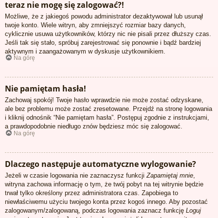
teraz nie mogę się zalogować?!
Możliwe, że z jakiegoś powodu administrator dezaktywował lub usunął
twoje konto. Wiele witryn, aby zmniejszyć rozmiar bazy danych,
cyklicznie usuwa użytkowników, którzy nic nie pisali przez dłuższy czas.
Jeśli tak się stało, spróbuj zarejestrować się ponownie i bądź bardziej
aktywnym i zaangażowanym w dyskusje użytkownikiem.
Na górę
Nie pamiętam hasła!
Zachowaj spokój! Twoje hasło wprawdzie nie może zostać odzyskane,
ale bez problemu może zostać zresetowane. Przejdź na stronę logowania
i kliknij odnośnik “Nie pamiętam hasła”. Postępuj zgodnie z instrukcjami,
a prawdopodobnie niedługo znów będziesz móc się zalogować.
Na górę
Dlaczego następuje automatyczne wylogowanie?
Jeżeli w czasie logowania nie zaznaczysz funkcji
Zapamiętaj mnie
,
witryna zachowa informację o tym, że twój pobyt na tej witrynie będzie
trwał tylko określony przez administratora czas. Zapobiega to
niewłaściwemu użyciu twojego konta przez kogoś innego. Aby pozostać
zalogowanym/zalogowaną, podczas logowania zaznacz funkcję
Loguj