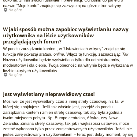
dokonać zmian swoich ustawień i preferencji. Odnośnik do panelu o
nazwie “Moje konto” znajduje się zazwyczaj na górze stron witryny.
Na górę
W jaki sposób można zapobiec wyświetlaniu nazwy
użytkownika na liście użytkowników
przeglądających forum?
W panelu zarządzania kontem, w “Ustawieniach witryny” znajduje się
funkcja
Nie pokazuj statusu online
. Włącz tę funkcję, zaznaczając
Tak
.
Nazwa użytkownika będzie wyświetlana tylko dla administratorów,
moderatorów i dla ciebie. Twoja obecność na witrynie będzie wykazana w
liczbie ukrytych użytkowników.
Na górę
Jest wyświetlany nieprawidłowy czas!
Możliwe, że jest wyświetlany czas z innej strefy czasowej, niż ta, w
której się znajdujesz. Jeśli tak właśnie jest, przejdź do panelu
zarządzania kontem i zmień strefę czasową, tak aby była zgodna z
twoim miejscem pobytu. Np. Europa centralna, Afryka, czy Nowa
Zelandia. Zmiana strefy czasowej, tak jak i większości ustawień, może
zostać wykonana tylko przez zarejestrowanych użytkowników. Jeżeli nie
jesteś zarejestrowanym użytkownikiem – teraz jest dobry moment, by się