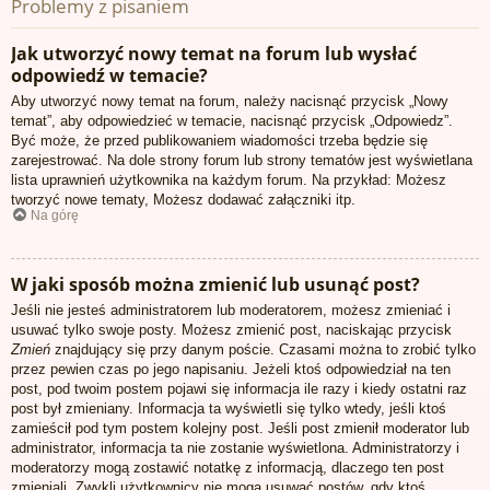
Problemy z pisaniem
Jak utworzyć nowy temat na forum lub wysłać
odpowiedź w temacie?
Aby utworzyć nowy temat na forum, należy nacisnąć przycisk „Nowy
temat”, aby odpowiedzieć w temacie, nacisnąć przycisk „Odpowiedz”.
Być może, że przed publikowaniem wiadomości trzeba będzie się
zarejestrować. Na dole strony forum lub strony tematów jest wyświetlana
lista uprawnień użytkownika na każdym forum. Na przykład: Możesz
tworzyć nowe tematy, Możesz dodawać załączniki itp.
Na górę
W jaki sposób można zmienić lub usunąć post?
Jeśli nie jesteś administratorem lub moderatorem, możesz zmieniać i
usuwać tylko swoje posty. Możesz zmienić post, naciskając przycisk
Zmień
znajdujący się przy danym poście. Czasami można to zrobić tylko
przez pewien czas po jego napisaniu. Jeżeli ktoś odpowiedział na ten
post, pod twoim postem pojawi się informacja ile razy i kiedy ostatni raz
post był zmieniany. Informacja ta wyświetli się tylko wtedy, jeśli ktoś
zamieścił pod tym postem kolejny post. Jeśli post zmienił moderator lub
administrator, informacja ta nie zostanie wyświetlona. Administratorzy i
moderatorzy mogą zostawić notatkę z informacją, dlaczego ten post
zmieniali. Zwykli użytkownicy nie mogą usuwać postów, gdy ktoś