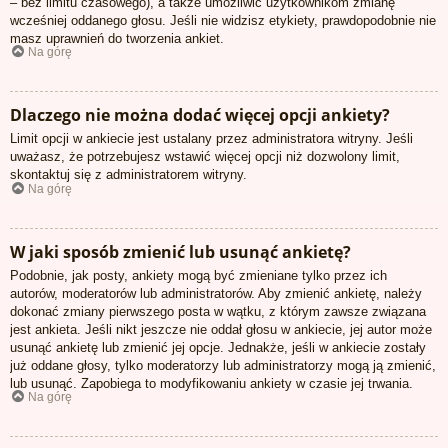
– bez limitu czasowego), a także umożliwić użytkownikom zmianę
wcześniej oddanego głosu. Jeśli nie widzisz etykiety, prawdopodobnie nie
masz uprawnień do tworzenia ankiet.
Na górę
Dlaczego nie można dodać więcej opcji ankiety?
Limit opcji w ankiecie jest ustalany przez administratora witryny. Jeśli
uważasz, że potrzebujesz wstawić więcej opcji niż dozwolony limit,
skontaktuj się z administratorem witryny.
Na górę
W jaki sposób zmienić lub usunąć ankietę?
Podobnie, jak posty, ankiety mogą być zmieniane tylko przez ich
autorów, moderatorów lub administratorów. Aby zmienić ankietę, należy
dokonać zmiany pierwszego posta w wątku, z którym zawsze związana
jest ankieta. Jeśli nikt jeszcze nie oddał głosu w ankiecie, jej autor może
usunąć ankietę lub zmienić jej opcje. Jednakże, jeśli w ankiecie zostały
już oddane głosy, tylko moderatorzy lub administratorzy mogą ją zmienić,
lub usunąć. Zapobiega to modyfikowaniu ankiety w czasie jej trwania.
Na górę