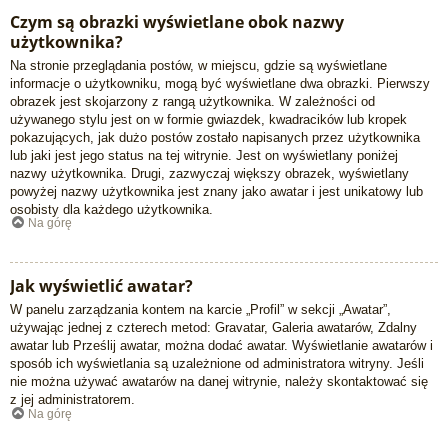
Czym są obrazki wyświetlane obok nazwy
użytkownika?
Na stronie przeglądania postów, w miejscu, gdzie są wyświetlane
informacje o użytkowniku, mogą być wyświetlane dwa obrazki. Pierwszy
obrazek jest skojarzony z rangą użytkownika. W zależności od
używanego stylu jest on w formie gwiazdek, kwadracików lub kropek
pokazujących, jak dużo postów zostało napisanych przez użytkownika
lub jaki jest jego status na tej witrynie. Jest on wyświetlany poniżej
nazwy użytkownika. Drugi, zazwyczaj większy obrazek, wyświetlany
powyżej nazwy użytkownika jest znany jako awatar i jest unikatowy lub
osobisty dla każdego użytkownika.
Na górę
Jak wyświetlić awatar?
W panelu zarządzania kontem na karcie „Profil” w sekcji „Awatar”,
używając jednej z czterech metod: Gravatar, Galeria awatarów, Zdalny
awatar lub Prześlij awatar, można dodać awatar. Wyświetlanie awatarów i
sposób ich wyświetlania są uzależnione od administratora witryny. Jeśli
nie można używać awatarów na danej witrynie, należy skontaktować się
z jej administratorem.
Na górę