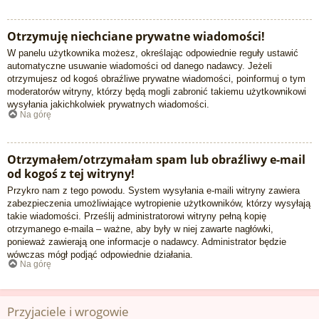
Otrzymuję niechciane prywatne wiadomości!
W panelu użytkownika możesz, określając odpowiednie reguły ustawić
automatyczne usuwanie wiadomości od danego nadawcy. Jeżeli
otrzymujesz od kogoś obraźliwe prywatne wiadomości, poinformuj o tym
moderatorów witryny, którzy będą mogli zabronić takiemu użytkownikowi
wysyłania jakichkolwiek prywatnych wiadomości.
Na górę
Otrzymałem/otrzymałam spam lub obraźliwy e-mail
od kogoś z tej witryny!
Przykro nam z tego powodu. System wysyłania e-maili witryny zawiera
zabezpieczenia umożliwiające wytropienie użytkowników, którzy wysyłają
takie wiadomości. Prześlij administratorowi witryny pełną kopię
otrzymanego e-maila – ważne, aby były w niej zawarte nagłówki,
ponieważ zawierają one informacje o nadawcy. Administrator będzie
wówczas mógł podjąć odpowiednie działania.
Na górę
Przyjaciele i wrogowie