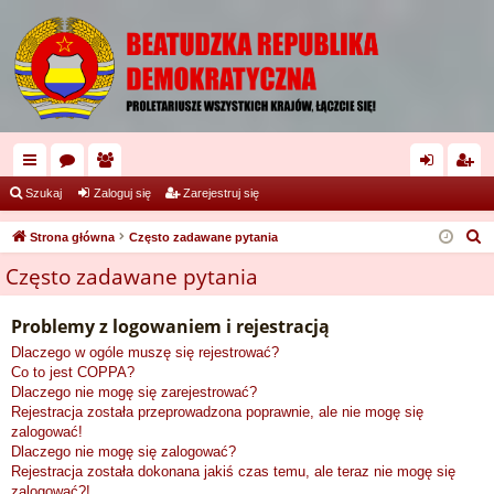
ię
or
ży
al
ar
Szukaj
Zaloguj się
Zarejestruj się
ce
a
tk
og
ej
S
Strona główna
Często zadawane pytania
j
o
uj
es
z
Często zadawane pytania
u
…
w
si
tru
k
Problemy z logowaniem i rejestracją
ni
ę
j
a
Dlaczego w ogóle muszę się rejestrować?
cy
si
j
Co to jest COPPA?
ę
Dlaczego nie mogę się zarejestrować?
Rejestracja została przeprowadzona poprawnie, ale nie mogę się
zalogować!
Dlaczego nie mogę się zalogować?
Rejestracja została dokonana jakiś czas temu, ale teraz nie mogę się
zalogować?!